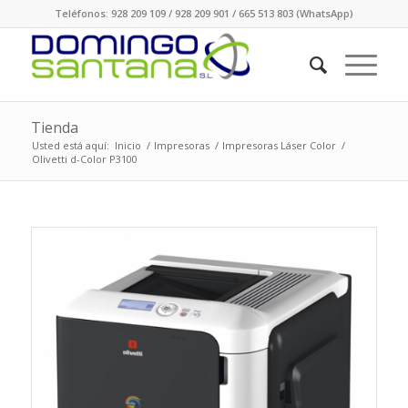
Teléfonos: 928 209 109 / 928 209 901 / 665 513 803 (WhatsApp)
Tienda
Usted está aquí:
Inicio
/
Impresoras
/
Impresoras Láser Color
/
Olivetti d-Color P3100