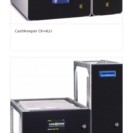
CashKeeper CK+ALU