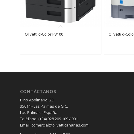
Olivetti d-Color P3100
Olivetti d-Col
CONTÁCTANOS
Pino Apolinario, 23
35014 - Las Palmas de G.C.
Las Palmas - España
Teléfono: (+34) 928 209 109 / 901
Email: comercial@olivetticanarias.com