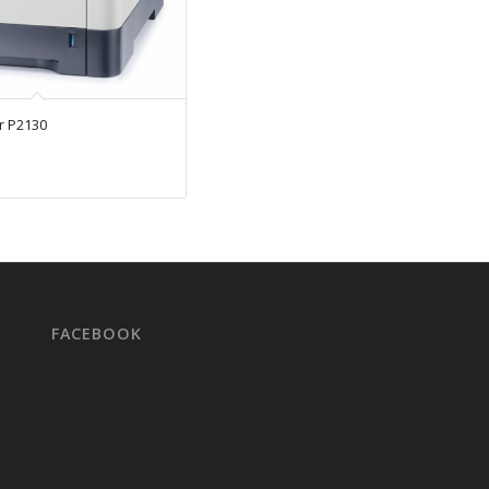
or P2130
FACEBOOK