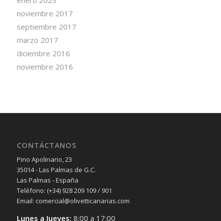
enero 2023
noviembre 2017
septiembre 2017
marzo 2017
diciembre 2016
noviembre 2016
CONTÁCTANOS
Pino Apolinario, 23
35014 - Las Palmas de G.C.
Las Palmas - España
Teléfono: (+34) 928 209 109 / 901
Email: comercial@olivetticanarias.com
Lunes a Jueves:
8:00 a 17:00