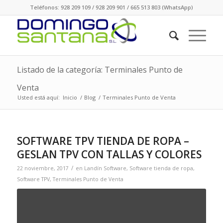
Teléfonos: 928 209 109 / 928 209 901 / 665 513 803 (WhatsApp)
Listado de la categoría: Terminales Punto de
Venta
Usted está aquí:
Inicio
/
Blog
/
Terminales Punto de Venta
SOFTWARE TPV TIENDA DE ROPA –
GESLAN TPV CON TALLAS Y COLORES
/
22 noviembre, 2017
en
Landín Software
,
Software tienda de ropa
,
Software TPV
,
Terminales Punto de Venta