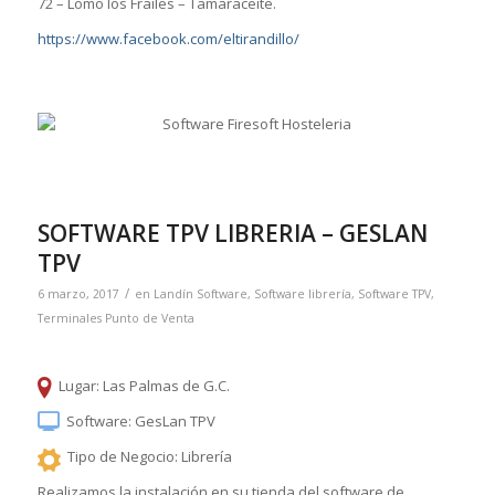
72 – Lomo los Frailes – Tamaraceite.
https://www.facebook.com/eltirandillo/
SOFTWARE TPV LIBRERIA – GESLAN
TPV
/
6 marzo, 2017
en
Landín Software
,
Software librería
,
Software TPV
,
Terminales Punto de Venta
Lugar: Las Palmas de G.C.
Software: GesLan TPV
Tipo de Negocio: Librería
Realizamos la instalación en su tienda del software de