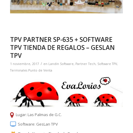
TPV PARTNER SP-635 + SOFTWARE
TPV TIENDA DE REGALOS – GESLAN
TPV
/
1 noviembre, 2017
en
Landín Software
,
Partner Tech
,
Software TPV
,
Terminales Punto de Venta
Lugar: Las Palmas de G.C.
Software: GesLan TPV